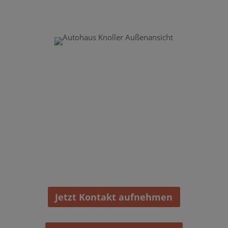
Sie haben Fragen oder
möchten einen Termin
vereinbaren?
Kontaktieren Sie uns. Seit über 90 Jahren sind wir
Ihr zuverlässiger Partner in der Region
Fürstenfeldbruck für alles rund ums Auto.
Jetzt Kontakt aufnehmen