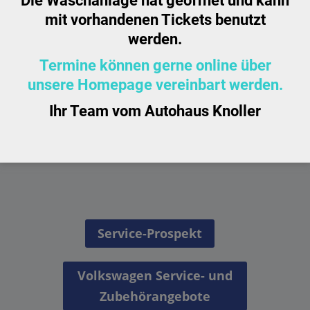
Die Waschanlage hat geöffnet und kann
mit vorhandenen Tickets benutzt
werden.
Abschleppdienst
Termine können gerne online über
Im Falle einer Panne leisten wir umgehend erste Hilfe.
unsere Homepage vereinbart werden.
Bei gültiger Mobilitätsgarantie sogar kostenlos.
Ihr Team vom Autohaus Knoller
Service-Prospekt
Volkswagen Service- und
Zubehörangebote