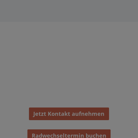
Sie haben Fragen oder
möchten einen Termin
vereinbaren?
Kontaktieren Sie uns. Seit über 90 Jahren sind wir
Ihr zuverlässiger Partner in der Region
Fürstenfeldbruck für alles rund ums Auto.
Jetzt Kontakt aufnehmen
Radwechseltermin buchen