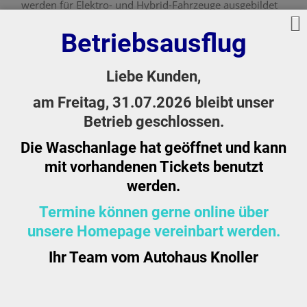
werden für Elektro- und Hybrid-Fahrzeuge ausgebildet
und geschult.
Betriebsausflug
Somit steht von unserer Seite der E-Mobilität nichts
mehr im Wege.
Hinweis: Sollte Ihnen die E-Mobilität nicht zusagen,
Liebe Kunden,
wäre auch Erdgas eine umweltfreundliche alternative
am Freitag, 31.07.2026 bleibt unser
Antriebsart.
Betrieb geschlossen.
Seit 2020 bei uns. Möglichkeit zum Laden Ihres
Elektrofahrzeugs mit 11kW AC oder 22kW DC.
Die Waschanlage hat geöffnet und kann
mit vorhandenen Tickets benutzt
mehr erfahren
werden.
Termine können gerne online über
unsere Homepage vereinbart werden.
Ihr Team vom Autohaus Knoller
Mietwagen